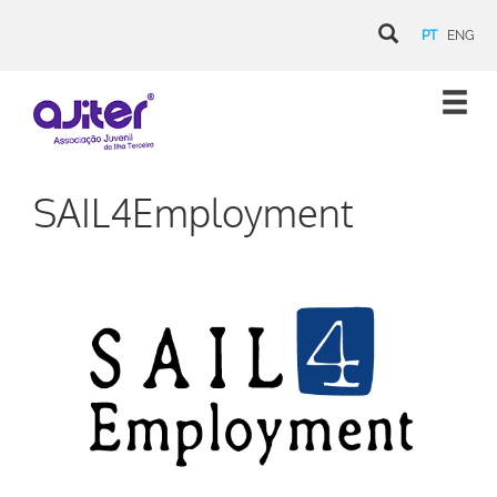
PT
ENG
SAIL4Employment