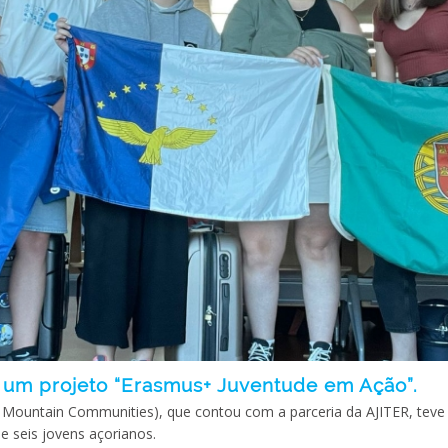
is um projeto “Erasmus+ Juventude em Ação”.
al Mountain Communities), que contou com a parceria da AJITER, teve 
e seis jovens açorianos.