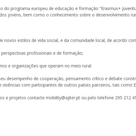
bito do programa europeu de educação e formação “Erasmus+ Juventud
s dos jovens, bem como o conhecimento sobre o desenvolvimento rura
 de novos estilos de vida social, e da comunidade local, de acordo c
 perspectivas profissionais e de formação;
rios e organizações que operam no meio rural.
 seu desempenho de cooperação, pensamento crítico e debate constr
 vivências com participantes de outros países parceiros, tais como Es
s e projetos contacte mobility@ajiter.pt ou pelo telefone 295 212 4