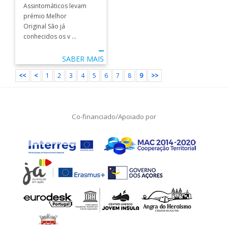
Assintomáticos levam
prémio Melhor
Original São já
conhecidos os v ...
SABER MAIS
<<
<
1
2
3
4
5
6
7
8
9
>>
Co-financiado/Apoiado por