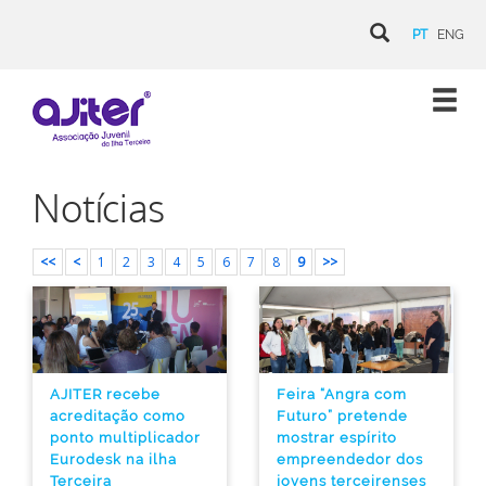
PT
ENG
Notícias
<<
<
1
2
3
4
5
6
7
8
9
>>
AJITER recebe
Feira “Angra com
acreditação como
Futuro” pretende
ponto multiplicador
mostrar espírito
Eurodesk na ilha
empreendedor dos
Terceira
jovens terceirenses