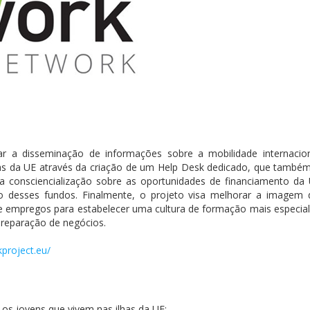
oiar a disseminação de informações sobre a mobilidade internaci
as da UE através da criação de um Help Desk dedicado, que també
a consciencialização sobre as oportunidades de financiamento da
 desses fundos. Finalmente, o projeto visa melhorar a imagem das
mpregos para estabelecer uma cultura de formação mais especializ
reparação de negócios.
kproject.eu/
os jovens que vivem nas ilhas da UE;