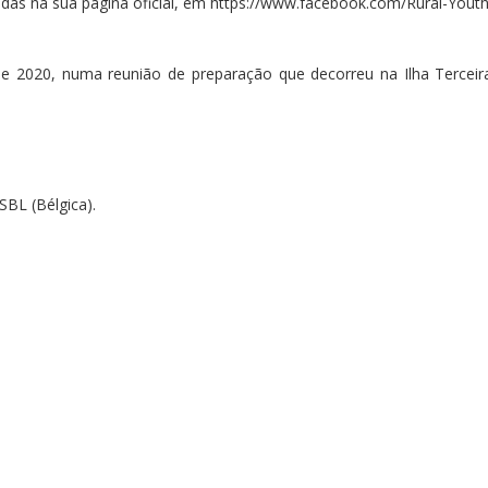
adas na sua página oficial, em https://www.facebook.com/Rural-You
 2020, numa reunião de preparação que decorreu na Ilha Terceira
BL (Bélgica).