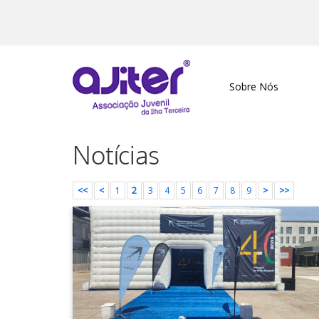
Sobre Nós
Notícias
<<
<
1
2
3
4
5
6
7
8
9
>
>>