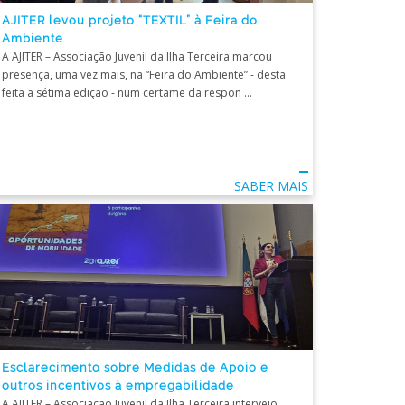
AJITER levou projeto “TEXTIL” à Feira do
Ambiente
A AJITER – Associação Juvenil da Ilha Terceira marcou
presença, uma vez mais, na “Feira do Ambiente” - desta
feita a sétima edição - num certame da respon ...
SABER MAIS
Esclarecimento sobre Medidas de Apoio e
outros incentivos à empregabilidade
A AJITER – Associação Juvenil da Ilha Terceira interveio,