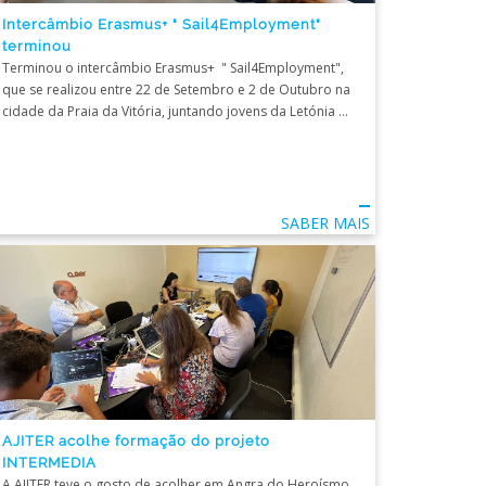
Intercâmbio Erasmus+ " Sail4Employment"
terminou
Terminou o intercâmbio Erasmus+ " Sail4Employment",
que se realizou entre 22 de Setembro e 2 de Outubro na
cidade da Praia da Vitória, juntando jovens da Letónia ...
SABER MAIS
AJITER acolhe formação do projeto
INTERMEDIA
A AJITER teve o gosto de acolher em Angra do Heroísmo,