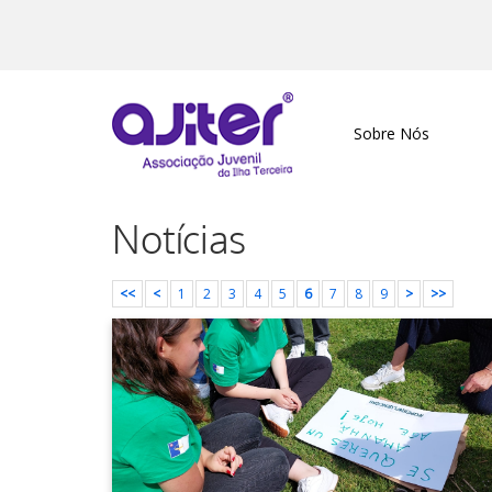
Sobre Nós
Notícias
<<
<
1
2
3
4
5
6
7
8
9
>
>>