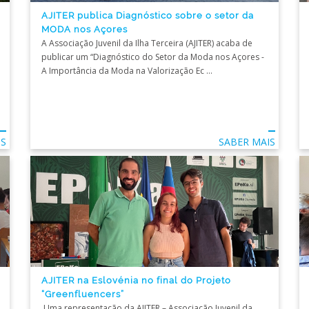
AJITER publica Diagnóstico sobre o setor da
MODA nos Açores
A Associação Juvenil da Ilha Terceira (AJITER) acaba de
publicar um “Diagnóstico do Setor da Moda nos Açores -
A Importância da Moda na Valorização Ec ...
IS
SABER MAIS
AJITER na Eslovénia no final do Projeto
“Greenfluencers”
Uma representação da AJITER – Associação Juvenil da