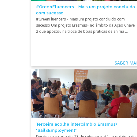
#GreenFluencers - Mais um projeto concluído
com sucesso
#GreenFluencers - Mais um projeto concluído com
sucesso Um projeto Erasmus+ no âmbito da Ação Chave
2 que apostou na troca de boas práticas de anima ...
SABER MA
Terceira acolhe intercâmbio Erasmus+
"Sail4Employment"
Desde o passado dia 23 de setembro até ao próximo dia