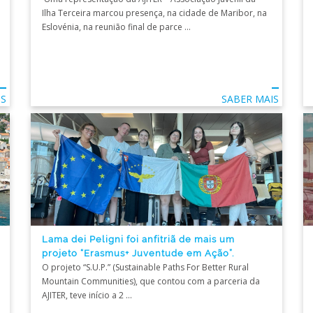
Ilha Terceira marcou presença, na cidade de Maribor, na
Eslovénia, na reunião final de parce ...
IS
SABER MAIS
Lama dei Peligni foi anfitriã de mais um
projeto “Erasmus+ Juventude em Ação”.
O projeto “S.U.P.” (Sustainable Paths For Better Rural
Mountain Communities), que contou com a parceria da
AJITER, teve início a 2 ...