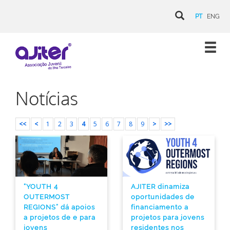
PT
ENG
Notícias
<<
<
1
2
3
4
5
6
7
8
9
>
>>
“YOUTH 4
AJITER dinamiza
OUTERMOST
oportunidades de
REGIONS” dá apoios
financiamento a
a projetos de e para
projetos para jovens
jovens
residentes nos