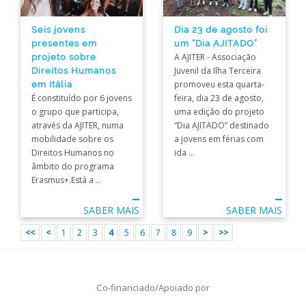
Seis jovens
Dia 23 de agosto foi
presentes em
um “Dia AJITADO”
projeto sobre
A AJITER - Associação
Direitos Humanos
Juvenil da Ilha Terceira
em Itália
promoveu esta quarta-
É constituído por 6 jovens
feira, dia 23 de agosto,
o grupo que participa,
uma edição do projeto
através da AJITER, numa
“Dia AJITADO” destinado
mobilidade sobre os
a jovens em férias com
Direitos Humanos no
ida ...
âmbito do programa
Erasmus+.Está a ...
SABER MAIS
SABER MAIS
<<
<
1
2
3
4
5
6
7
8
9
>
>>
Co-financiado/Apoiado por