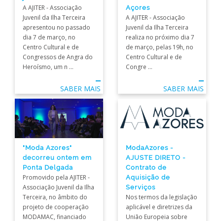
A AJITER - Associação
Açores
Juvenil da Ilha Terceira
A AJITER - Associação
apresentou no passado
Juvenil da Ilha Terceira
dia 7 de março, no
realiza no próximo dia 7
Centro Cultural e de
de março, pelas 19h, no
Congressos de Angra do
Centro Cultural e de
Heroísmo, um n ...
Congre ...
SABER MAIS
SABER MAIS
ModaAzores -
"Moda Azores"
AJUSTE DIRETO -
decorreu ontem em
Contrato de
Ponta Delgada
Aquisição de
Promovido pela AJITER -
Serviços
Associação Juvenil da Ilha
Nos termos da legislação
Terceira, no âmbito do
aplicável e diretrizes da
projeto de cooperação
União Europeia sobre
MODAMAC, financiado