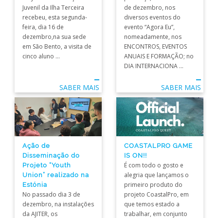
Juvenil da Ilha Terceira
de dezembro, nos
recebeu, esta segunda-
diversos eventos do
feira, dia 16 de
evento “Agora Eu”,
dezembro,na sua sede
nomeadamente, nos
em São Bento, a visita de
ENCONTROS, EVENTOS
cinco aluno ...
ANUAIS E FORMAÇÃO; no
DIA INTERNACIONA ...
SABER MAIS
SABER MAIS
Ação de
COASTALPRO GAME
Disseminação do
IS ON!!
Projeto “Youth
É com todo o gosto e
Union” realizado na
alegria que lançamos o
Estónia
primeiro produto do
No passado dia 3 de
projeto CoastalPro, em
dezembro, na instalações
que temos estado a
da AJITER, os
trabalhar, em conjunto