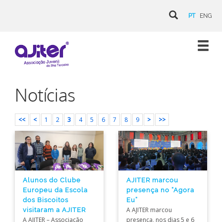
PT
ENG
Notícias
<<
<
1
2
3
4
5
6
7
8
9
>
>>
Alunos do Clube
AJITER marcou
Europeu da Escola
presença no “Agora
dos Biscoitos
Eu”
visitaram a AJITER
A AJITER marcou
A AJITER – Associação
presença, nos dias 5 e 6