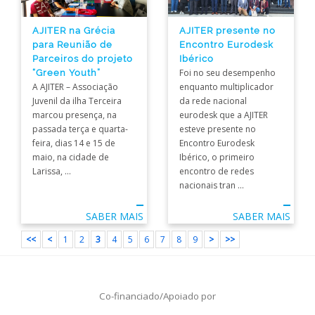
AJITER na Grécia
AJITER presente no
para Reunião de
Encontro Eurodesk
Parceiros do projeto
Ibérico
“Green Youth”
Foi no seu desempenho
A AJITER – Associação
enquanto multiplicador
Juvenil da ilha Terceira
da rede nacional
marcou presença, na
eurodesk que a AJITER
passada terça e quarta-
esteve presente no
feira, dias 14 e 15 de
Encontro Eurodesk
maio, na cidade de
Ibérico, o primeiro
Larissa, ...
encontro de redes
nacionais tran ...
SABER MAIS
SABER MAIS
<<
<
1
2
3
4
5
6
7
8
9
>
>>
Co-financiado/Apoiado por