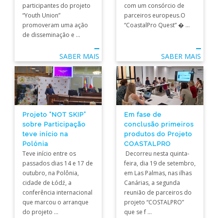
participantes do projeto
com um consórcio de
“Youth Union”
parceiros europeus.O
promoveram uma ação
“CoastalPro Quest” � ...
de disseminação e ...
SABER MAIS
SABER MAIS
Projeto “NOT SKIP”
Em fase de
sobre Participação
conclusão primeiros
teve início na
produtos do Projeto
Polónia
COASTALPRO
Teve início entre os
Decorreu nesta quinta-
passados dias 14 e 17 de
feira, dia 19 de setembro,
outubro, na Polônia,
em Las Palmas, nas ilhas
cidade de Łódź, a
Canárias, a segunda
conferência internacional
reunião de parceiros do
que marcou o arranque
projeto “COSTALPRO”
do projeto ...
que se f ...